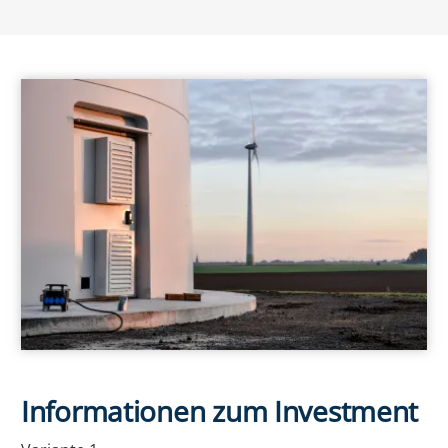
Informationen zum Investment
EE Text