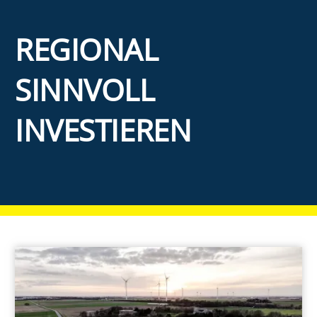
EE Text
REGIONAL
SINNVOLL
INVESTIEREN