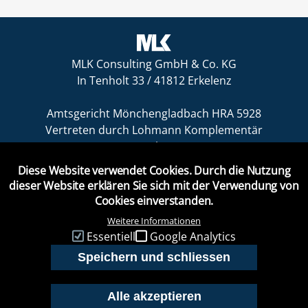
MLK Consulting GmbH & Co. KG
In Tenholt 33 / 41812 Erkelenz
Amtsgericht Mönchengladbach HRA 5928
Vertreten durch Lohmann Komplementär
GmbH
In Tenholt 33, 41812 Erkelenz
Diese Website verwendet Cookies. Durch die Nutzung
Amtsgericht Mönchengladbach HRB 9131
dieser Website erklären Sie sich mit der Verwendung von
Geschäftsführer Heinrich Lohmann, Frank
Cookies einverstanden.
Ritter
Weitere Informationen
Footer Menü
IMPRESSUM
Essentiell
Google Analytics
DATENSCHUTZ
AGB
Speichern und schliessen
BARRIEREFREIHEIT
WIDERRUF
Alle akzeptieren
Zus